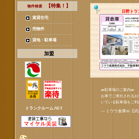
【特集！】
物件検索
日野トラン
賃貸住宅
売物件
貸地・駐車場
加盟
🚗駐車場のご案内🚗
お車でご来社されるお
いている駐車場をご利
トランクルーム.NET
— ミウラ倉庫㈱【武蔵村山