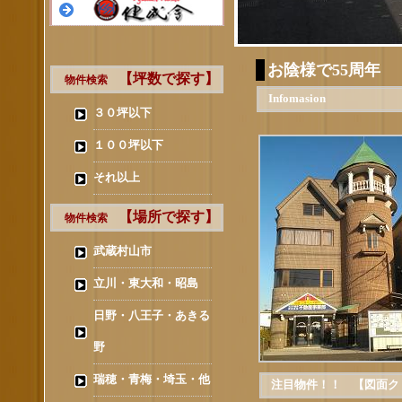
お陰様で55周年
【坪数で探す】
物件検索
Infomasion
３０坪以下
１００坪以下
それ以上
【場所で探す】
物件検索
武蔵村山市
立川・東大和・昭島
日野・八王子・あきる
野
瑞穂・青梅・埼玉・他
注目物件！！ 【図面ク