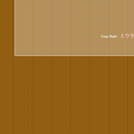
ミウ
Copy Right