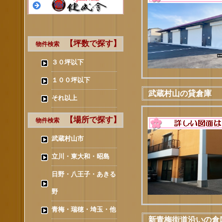
【坪数で探す】
物件検索
３０坪以下
１００坪以下
武蔵村山の貸倉庫 
それ以上
【場所で探す】
物件検索
武蔵村山市
立川・東大和・昭島
日野・八王子・あきる
野
青梅・瑞穂・埼玉・他
新青梅街道沿いの倉庫