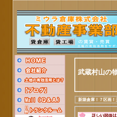
武蔵村山の
新築倉庫！７区画！天