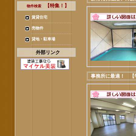
【特集！】
物件検索
賃貸住宅
売物件
貸地・駐車場
外部リンク
事務所に最適！ 【